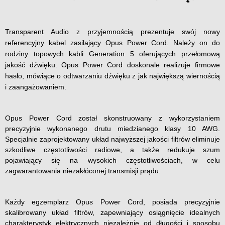
Transparent Audio z przyjemnością prezentuje swój nowy
referencyjny kabel zasilający Opus Power Cord. Należy on do
rodziny topowych kabli Generation 5 oferujących przełomową
jakość dźwięku. Opus Power Cord doskonale realizuje firmowe
hasło, mówiące o odtwarzaniu dźwięku z jak największą wiernością
i zaangażowaniem.
Opus Power Cord został skonstruowany z wykorzystaniem
precyzyjnie wykonanego drutu miedzianego klasy 10 AWG.
Specjalnie zaprojektowany układ najwyższej jakości filtrów eliminuje
szkodliwe częstotliwości radiowe, a także redukuje szum
pojawiający się na wysokich częstotliwościach, w celu
zagwarantowania niezakłóconej transmisji prądu.
Każdy egzemplarz Opus Power Cord, posiada precyzyjnie
skalibrowany układ filtrów, zapewniający osiągnięcie idealnych
charakterystyk elektrycznych niezależnie od długości i sposobu